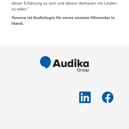
dieser Erfahrung zu sein und dieses Vertrauen mit Leuten
zu teilen."
Yvonne ist Audiologin für eines unserer Hörcenter in
Irland.
W
W
i
i
r
r
d
d
a
a
u
u
f
f
e
e
i
i
n
n
e
e