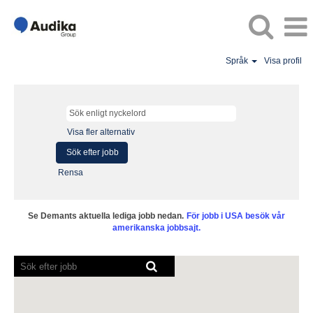
Språk
Visa profil
Visa fler alternativ
Rensa
Se Demants aktuella lediga jobb nedan.
För jobb i USA besök vår
amerikanska jobbsajt.
Skärmläsare
kan
inte
läsa
följande