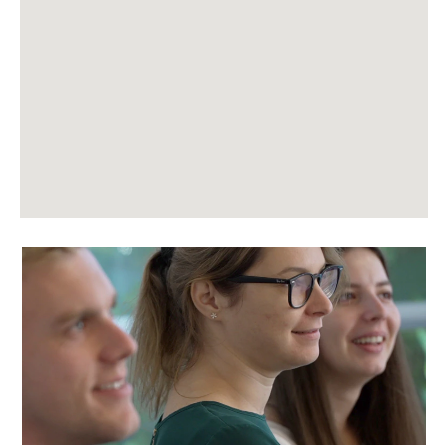
sökbara
karta.