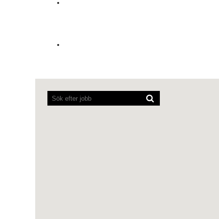
Skärmläsare
kan
inte
läsa
följande
sökbara
karta.