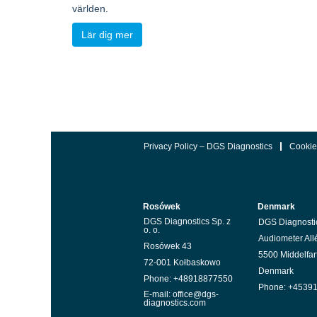
världen.
Lär dig mer
Privacy Policy – DGS Diagnostics
Cookie
Rosówek
Denmark
DGS Diagnostics Sp. z
DGS Diagnosti
o. o.
Audiometer All
Rosówek 43
5500 Middelfar
72-001 Kołbaskowo
Denmark
Phone: +48918877550
Phone: +4539
E-mail: office@dgs-
diagnostics.com