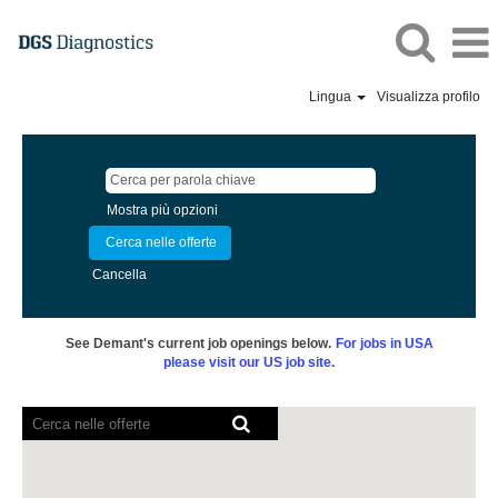
Lingua
Visualizza profilo
Mostra più opzioni
Cancella
See Demant's current job openings below.
For jobs in USA
please visit our US job site.
I
lettori
schermo
non
sono