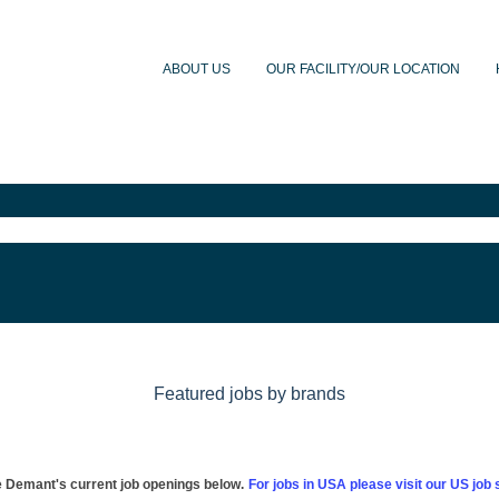
ABOUT US
OUR FACILITY/OUR LOCATION
Featured jobs by brands
 Demant's current job openings below.
For jobs in USA please visit our US job s