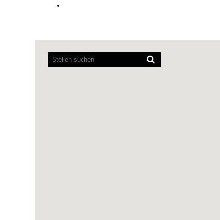
Bildschirmausleseprogramme
können
die
folgende
durchsuchbare
Karte
nicht
lesen.