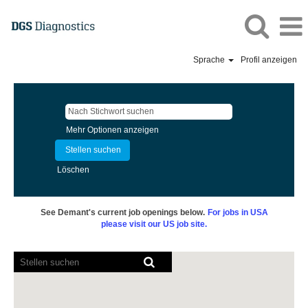
Sprache
Profil anzeigen
Mehr Optionen anzeigen
Löschen
See Demant's current job openings below.
For jobs in USA
please visit our US job site.
Bildschirmausleseprogramme
können
die
folgende
durchsuchbare