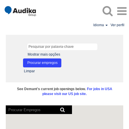
Idioma
Ver perfil
Mostrar mais opções
Limpar
See Demant's current job openings below.
For jobs in USA
please visit our US job site.
Os
leitores
de
ecrã
não