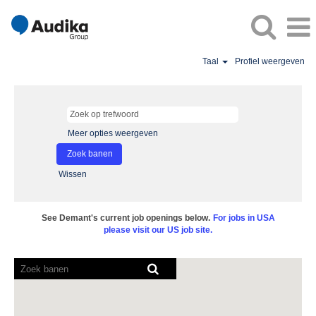
Taal
Profiel weergeven
Meer opties weergeven
Wissen
See Demant's current job openings below.
For jobs in USA
please visit our US job site.
Screenreaders
kunnen
de
volgende
doorzoekbare