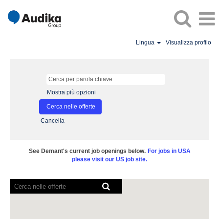
Lingua
Visualizza profilo
Mostra più opzioni
Cancella
See Demant's current job openings below.
For jobs in USA
please visit our US job site.
I
lettori
schermo
non
sono