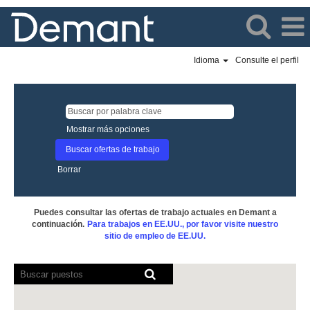
Idioma
Consulte el perfil
Mostrar más opciones
Borrar
Puedes consultar las ofertas de trabajo actuales en Demant a
continuación.
Para trabajos en EE.UU., por favor visite nuestro
sitio de empleo de EE.UU.
Los
lectores
de
pantalla