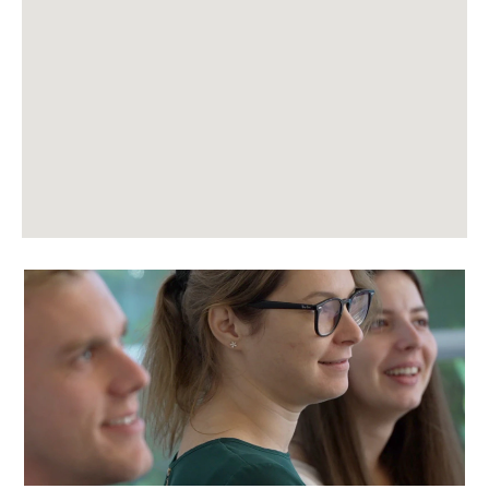
sökbara
karta.