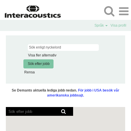
Språk
Visa profil
Visa fler alternativ
Rensa
Se Demants aktuella lediga jobb nedan.
För jobb i USA besök vår
amerikanska jobbsajt.
Skärmläsare
kan
inte
läsa
följande