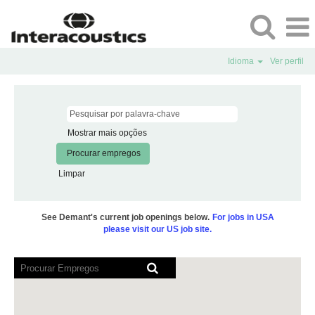
Idioma
Ver perfil
Mostrar mais opções
Limpar
See Demant's current job openings below.
For jobs in USA
please visit our US job site.
Os
leitores
de
ecrã
não