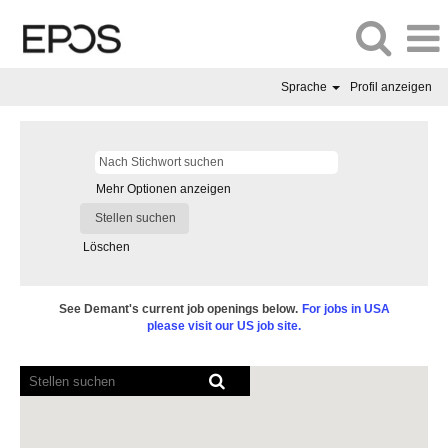
Sprache
Profil anzeigen
Mehr Optionen anzeigen
Löschen
See Demant's current job openings below.
For jobs in USA
please visit our US job site.
Bildschirmausleseprogramme
können
die
folgende
durchsuchbare