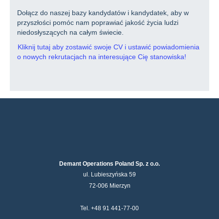
Dołącz do naszej bazy kandydatów i kandydatek, aby w
przyszłości pomóc nam poprawiać jakość życia ludzi
niedosłyszących na całym świecie.
Kliknij tutaj aby zostawić swoje CV i ustawić powiadomienia
o nowych rekrutacjach na interesujące Cię stanowiska!
Demant Operations Poland Sp. z o.o.
ul. Lubieszyńska 59
72-006 Mierzyn
Tel. +48 91 441-77-00