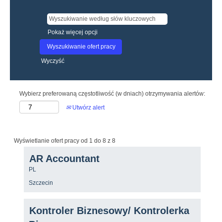
Pokaż więcej opcji
Wyczyść
Wybierz preferowaną częstotliwość (w dniach) otrzymywania alertów:
Utwórz alert
Szukaj
Wyświetlanie ofert pracy od 1 do 8 z 8
wyników
Tytuł
Zaznacz
AR Accountant
dla
za
"".
Kraj/region
PL
pomocą
Wyświetlanie
spacji,
Lokalizacja
ofert
Szczecin
aby
pracy
wyświetlić
od
pełną
Tytuł
Zaznacz
1
Kontroler Biznesowy/ Kontrolerka
treść
za
do