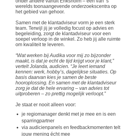
onder andere vanuit Eriksholm – één van ’s
werelds toonaangevende onderzoekscentra op
het gebied van gehoor.
Samen met de klantadviseur vorm je een sterk
team. Terwijl jij je volledig focust op advies en
begeleiding, zorgt de klantadviseur voor een
soepel verloop in de winkel. Zo heb jij alle ruimte
om kwaliteit te leveren.
“Wat werken bij Audika voor mij zo bijzonder
maakt, is dat je echt de tijd krijgt voor je klant,”
vertelt Jolanda, audicien. “Je leert iemand
kennen: werk, hobby’s, dagelijkse situaties. Op
basis daarvan kies je samen de beste
hooroplossing. En samen met de klantadviseur
zorg je dat de hele ervaring – van advies tot
uitproberen – zo prettig mogelijk verloopt.”
Je staat er nooit alleen voor:
je regiomanager denkt met je mee en is een
sparringpartner
via audicienpanels en feedbackmomenten telt
jouw mening écht mee