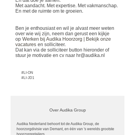
En dat doe je samen.
Met aandacht. Met expertise. Met vakmanschap.
En met de ruimte om te groeien.
Ben je enthousiast en wil je alvast meer weten
over wie wij zijn, neem dan gerust een kijkje
op
Werken bij Audika Hoorzorg | Bekijk onze
vacatures
en solliciteer.
Dat kan via de solliciteer button hieronder of
stuur je motivatie en cv naar hr@audika.nl
#LI-ON
#LI-JD1
Over Audika Group
Audika Nederland behoort tot de Audika Group, de
hoorzorgdivisie van Demant, en één van 's werelds grootste
hoorzorgretailers.