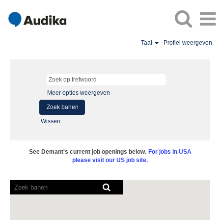
Taal
Profiel weergeven
Meer opties weergeven
Wissen
See Demant's current job openings below.
For jobs in USA
please visit our US job site.
Screenreaders
kunnen
de
volgende
doorzoekbare