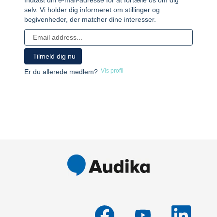
Indtast din e-mail-adresse for at fortælle os om dig
selv. Vi holder dig informeret om stillinger og
begivenheder, der matcher dine interesser.
Vis profil
Er du allerede medlem?
Å
Å
Å
b
b
b