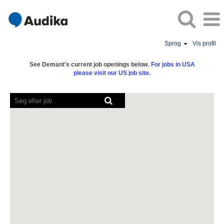
Sprog
Vis profil
See Demant's current job openings below.
For jobs in USA
please visit our US job site.
Skærmlæsere
kan
ikke
læse
følgende
søgbare
oversigt.