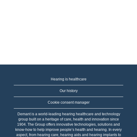
Hearing is healthcare
Our history
Cookie consent manager
Demant is a world-leading hearing healthcare and technology
group built on a heritage of care, health and innovation since
1904. The Group offers innovative technologies, solutions and
know-how to help improve people’s health and hearing. In every
aspect, from hearing care, hearing aids and hearing implants to