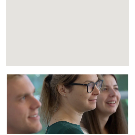
sökbara
karta.