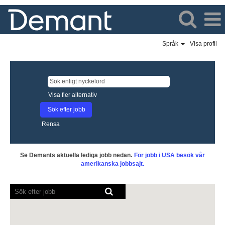
Språk
Visa profil
Visa fler alternativ
Rensa
Se Demants aktuella lediga jobb nedan.
För jobb i USA besök vår
amerikanska jobbsajt.
Skärmläsare
kan
inte
läsa
följande