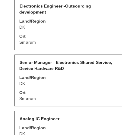
Stellenbezeichnung
Drücken
Electronics Engineer -Outsourcing
Sie
development
die
Leertaste,
Land/Region
um
DK
die
Stelleninformationen
Ort
vollständig
Smørum
anzuzeigen.
Stellenbezeichnung
Drücken
Senior Manager - Electronics Shared Service,
Sie
Device Hardware R&D
die
Leertaste,
Land/Region
um
DK
die
Stelleninformationen
Ort
vollständig
Smørum
anzuzeigen.
Stellenbezeichnung
Drücken
Analog IC Engineer
Sie
Land/Region
die
Leertaste,
DK