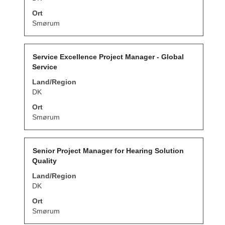
um
Ort
die
Stelleninformationen
Smørum
vollständig
anzuzeigen.
Stellenbezeichnung
Drücken
Service Excellence Project Manager - Global
Sie
Service
die
Leertaste,
Land/Region
um
DK
die
Stelleninformationen
Ort
vollständig
Smørum
anzuzeigen.
Stellenbezeichnung
Drücken
Senior Project Manager for Hearing Solution
Sie
Quality
die
Leertaste,
Land/Region
um
DK
die
Stelleninformationen
Ort
vollständig
Smørum
anzuzeigen.