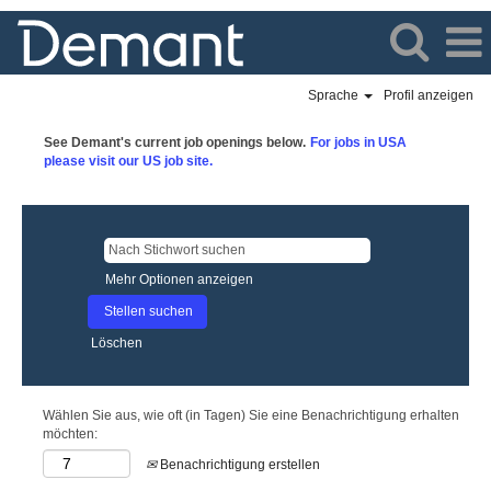
Sprache
Profil anzeigen
Demant
See Demant's current job openings below.
For jobs in USA
Vacancies
please visit our US job site.
CH
Mehr Optionen anzeigen
Löschen
Wählen Sie aus, wie oft (in Tagen) Sie eine Benachrichtigung erhalten
möchten:
Benachrichtigung erstellen