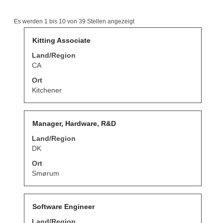
Suchergebnisse
Es werden 1 bis 10 von 39 Stellen angezeigt
für
"".
Stellenbezeichnung
Drücken
Kitting Associate
Es
Sie
Land/Region
werden
die
1
Leertaste,
CA
bis
um
Ort
10
die
von
Stelleninformationen
Kitchener
39
vollständig
Stellen
anzuzeigen.
angezeigt
Stellenbezeichnung
Drücken
Verwenden
Manager, Hardware, R&D
Sie
Sie
Land/Region
die
die
Leertaste,
DK
Tabulatortaste,
um
um
Ort
die
durch
Stelleninformationen
Smørum
die
vollständig
Stellenliste
anzuzeigen.
zu
navigieren.
Stellenbezeichnung
Drücken
Software Engineer
Wählen
Sie
Sie
Land/Region
die