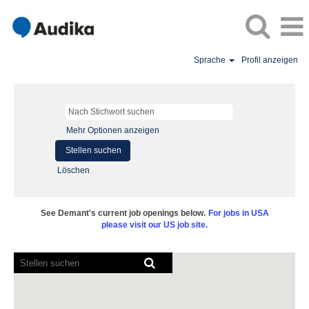
Sprache
Profil anzeigen
Mehr Optionen anzeigen
Löschen
See Demant's current job openings below.
For jobs in USA
please visit our US job site.
Bildschirmausleseprogramme
können
die
folgende
durchsuchbare