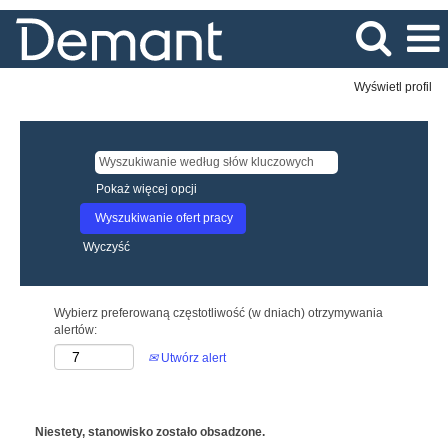
Wyświetl profil
Pokaż więcej opcji
Wyczyść
Wybierz preferowaną częstotliwość (w dniach) otrzymywania
alertów:
Utwórz alert
Niestety, stanowisko zostało obsadzone.