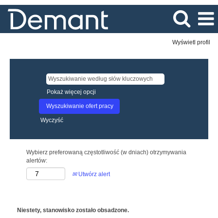
Wyświetl profil
Pokaż więcej opcji
Wyczyść
Wybierz preferowaną częstotliwość (w dniach) otrzymywania
alertów:
Utwórz alert
Niestety, stanowisko zostało obsadzone.