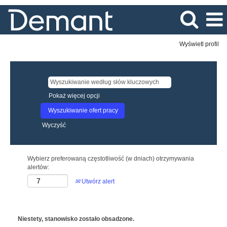
Wyświetl profil
Pokaż więcej opcji
Wyczyść
Wybierz preferowaną częstotliwość (w dniach) otrzymywania
alertów:
Utwórz alert
Niestety, stanowisko zostało obsadzone.