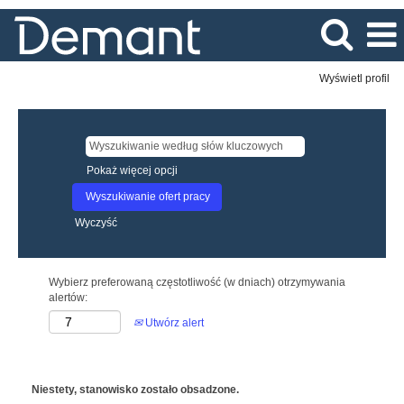
Wyświetl profil
Pokaż więcej opcji
Wyczyść
Wybierz preferowaną częstotliwość (w dniach) otrzymywania
alertów:
Utwórz alert
Niestety, stanowisko zostało obsadzone.