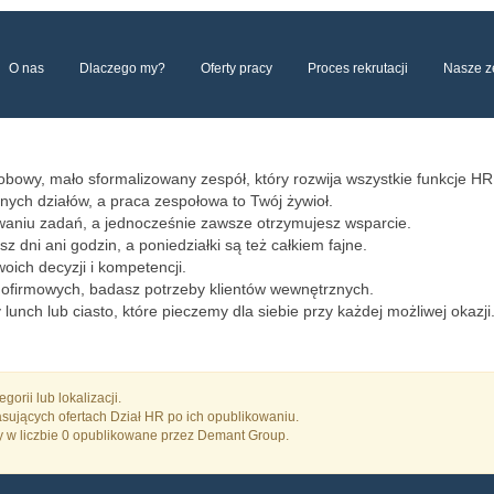
O nas
Dlaczego my?
Oferty pracy
Proces rekrutacji
Nasze z
Dlaczego warto do nas dołączyć?
ie
obowy, mało sformalizowany zespół, który rozwija wszystkie funkcje HR
nnych działów, a praca zespołowa to Twój żywioł.
waniu zadań, a jednocześnie zawsze otrzymujesz wsparcie.
z dni ani godzin, a poniedziałki są też całkiem fajne.
oich decyzji i kompetencji.
lnofirmowych, badasz potrzeby klientów wewnętrznych.
unch lub ciasto, które pieczemy dla siebie przy każdej możliwej okazji
orii lub lokalizacji.
sujących ofertach Dział HR po ich opublikowaniu.
y w liczbie 0 opublikowane przez Demant Group.