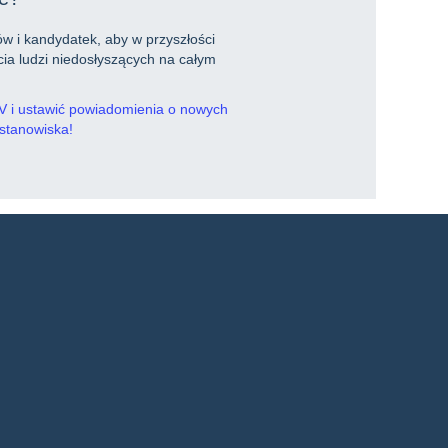
w i kandydatek, aby w przyszłości
ia ludzi niedosłyszących na całym
 CV i ustawić powiadomienia o nowych
 stanowiska!