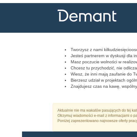
Dział
HR
HR w Mierzynie, Szczecinie i Warszaw
Tworzysz z nami kilkudziesięcioos
Jesteś partnerem w dyskusji dla i
Masz poczucie wolności w realizo
Chcesz tu przychodzić, nie odliczas
Wiesz, że inni mają zaufanie do Tw
Bierzesz udział w projektach ogó
Znajdujesz czas na kawę, wspólny l
Aktualnie nie ma wakatów pasujących do tej kateg
Otrzymuj wiadomości e-mail z informacjami o pa
Poniżej zaprezentowano najnowsze oferty prac