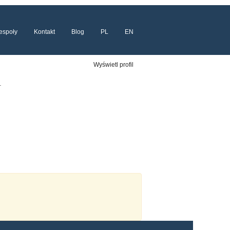
espoły
Kontakt
Blog
PL
EN
Wyświetl profil
.
.