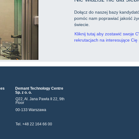
Dołącz do naszej bazy kandydató
pomóc nam poprawiać jakość życ
świecie.
Kliknij tutaj aby zostawić swoje
rekrutacjach na interesujące Cię
ces
Demant Technology Centre
Sp. z o. o.
Q22, Al. Jana Pawła II 22, 9th
Floor
00-133 Warszawa
Tel. +48 22 164 66 00