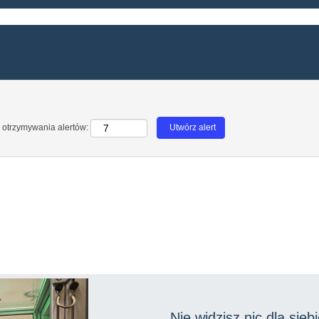
 otrzymywania alertów:
Nie widzisz nic dla sieb