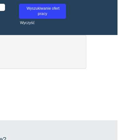
Wyczyść
ie?