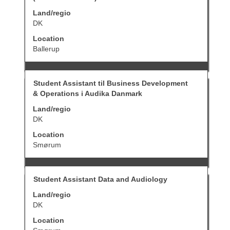
spatiebalk
geven.
Selecteer
om
Land/regio
een
de
DK
baan
volledige
om
inhoud
Location
de
van
Ballerup
details
de
te
functiegegevens
bekijken.
weer
te
Titel
Selecteer
Student Assistant til Business Development
geven.
deze
& Operations i Audika Danmark
spatiebalk
om
Land/regio
de
DK
volledige
inhoud
Location
van
Smørum
de
functiegegevens
weer
te
Titel
Selecteer
Student Assistant Data and Audiology
geven.
deze
Land/regio
spatiebalk
om
DK
de
Location
volledige