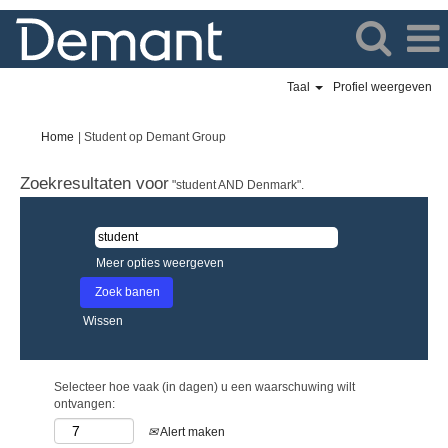
Taal
Profiel weergeven
(huidige
Home
|
Student op Demant Group
pagina)
Zoekresultaten voor
"student AND Denmark".
Meer opties weergeven
Wissen
Selecteer hoe vaak (in dagen) u een waarschuwing wilt
ontvangen:
Alert maken