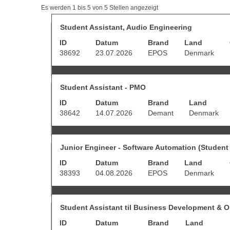
Suchergebnisse
Es werden 1 bis 5 von 5 Stellen angezeigt
für
"student
Stellenbezeichnung
Drücken
Student Assistant, Audio Engineering
UND
Sie
ID
Datum
Brand
Denmark".
Land
die
Es
Leertaste,
38692
23.07.2026
EPOS
Denmark
werden
um
1
die
bis
Stelleninformationen
Stellenbezeichnung
Drücken
5
vollständig
Student Assistant - PMO
Sie
von
anzuzeigen.
ID
Datum
Brand
Land
die
5
Leertaste,
Stellen
38642
14.07.2026
Demant
Denmark
um
angezeigt
die
Verwenden
Stelleninformationen
Sie
Stellenbezeichnung
Drücken
vollständig
Junior Engineer - Software Automation (Student 
die
Sie
anzuzeigen.
Tabulatortaste,
ID
Datum
Brand
Land
die
um
Leertaste,
38393
04.08.2026
EPOS
Denmark
durch
um
die
die
Stellenliste
Stelleninformationen
zu
Stellenbezeichnung
Drücken
vollständig
Student Assistant til Business Development & O
navigieren.
Sie
anzuzeigen.
Wählen
ID
Datum
Brand
Land
die
Sie