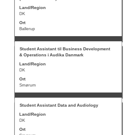
die
Wählen
Leertaste,
Land/Region
Sie
um
DK
eine
die
Stelle
Stelleninformationen
Ort
aus,
vollständig
Ballerup
um
anzuzeigen.
alle
Details
anzuzeigen.
Stellenbezeichnung
Drücken
Student Assistant til Business Development
Sie
& Operations i Audika Danmark
die
Leertaste,
Land/Region
um
DK
die
Stelleninformationen
Ort
vollständig
Smørum
anzuzeigen.
Stellenbezeichnung
Drücken
Student Assistant Data and Audiology
Sie
Land/Region
die
Leertaste,
DK
um
Ort
die