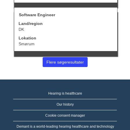
fulde
indhold
af
Stilling
Vælg
Software Engineer
joboplysningerne.
med
Land/region
mellemrumstasten
for
DK
at
Lokation
se
det
Smørum
fulde
indhold
af
Flere søgeresultater
joboplysningerne.
Hearing is healthcare
Our history
Cookie consent manager
Demant is a world-leading hearing healthcare and technology