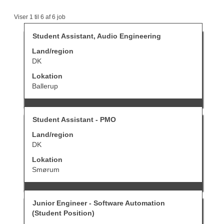
Søgeresultater
Viser 1 til 6 af 6 job
for
"student
Stilling
Vælg
Student Assistant, Audio Engineering
OG
med
Land/region
Denmark".
mellemrumstasten
Viser
for
DK
1
at
Lokation
til
se
6
det
Ballerup
af
fulde
6
indhold
job
af
Stilling
Vælg
Tryk
Student Assistant - PMO
joboplysningerne.
med
på
Land/region
mellemrumstasten
tabulatortasten
for
DK
for
at
at
Lokation
se
navigere
det
Smørum
til
fulde
joblisten.
indhold
Vælg
af
for
Stilling
Vælg
Junior Engineer - Software Automation
joboplysningerne.
at
med
se
(Student Position)
mellemrumstasten
alle