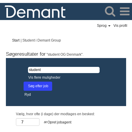
Sprog
Vis profil
(aktuel
Start
|
Student i Demant Group
side)
Søgeresultater for
"student OG Denmark".
Vis flere muligheder
Ryd
Vælg, hvor ofte (i dage) der modtages en besked:
Opret jobagent