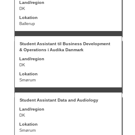
for
Land/region
detaljer
at
DK
for
se
jobbet.
det
Lokation
fulde
Ballerup
indhold
af
joboplysningerne.
Stilling
Vælg
Student Assistant til Business Development
med
& Operations i Audika Danmark
mellemrumstasten
for
Land/region
at
DK
se
det
Lokation
fulde
Smørum
indhold
af
joboplysningerne.
Stilling
Vælg
Student Assistant Data and Audiology
med
Land/region
mellemrumstasten
for
DK
at
Lokation
se
det
Smørum