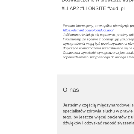
#LI-AP2 #LI-ONSITE #aud_pl
Ponadto informujemy, że w spółce obowiązuje p
https://demant.codeofconduct.app/
Jeśli strona nie ładuje się poprawnie, prosimy o
Informujemy, że zgodnie z obowiązującymi prze
wynagrodzenia mogą być przekazywane na różny
dotyczące wynagrodzenia przedstawiane są na 
Ostateczna wysokość wynagrodzenia jest ustalan
odpowiedzialności przypisanego do danego stan
O nas
Jesteśmy częścią międzynarodowej s
specjalistów zdrowia słuchu w prawie
tego, by jeszcze więcej pacjentów z
dźwięków i odzyskać radość słyszeni