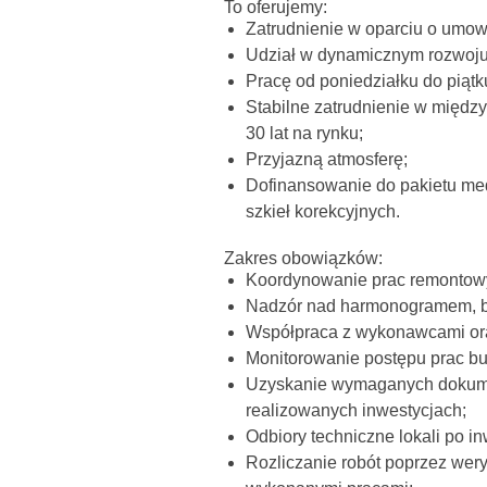
To oferujemy:
Zatrudnienie w oparciu o umowę
Udział w dynamicznym rozwoju
Pracę od poniedziałku do piątk
Stabilne zatrudnienie w międz
30 lat na rynku;
Przyjazną atmosferę;
Dofinansowanie do pakietu med
szkieł korekcyjnych.
Zakres obowiązków:
Koordynowanie prac remontowych
Nadzór nad harmonogramem, bu
Współpraca z wykonawcami or
Monitorowanie postępu prac b
Uzyskanie wymaganych dokumen
realizowanych inwestycjach;
Odbiory techniczne lokali po in
Rozliczanie robót poprzez wer