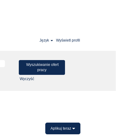
Język
Wyświetl profil
Wyczyść
Aplikuj teraz