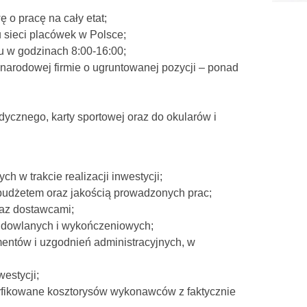
 o pracę na cały etat;
 sieci placówek w Polsce;
u w godzinach 8:00-16:00;
ynarodowej firmie o ugruntowanej pozycji – ponad
ycznego, karty sportowej oraz do okularów i
 w trakcie realizacji inwestycji;
dżetem oraz jakością prowadzonych prac;
az dostawcami;
udowlanych i wykończeniowych;
tów i uzgodnień administracyjnych, w
westycji;
yfikowane kosztorysów wykonawców z faktycznie