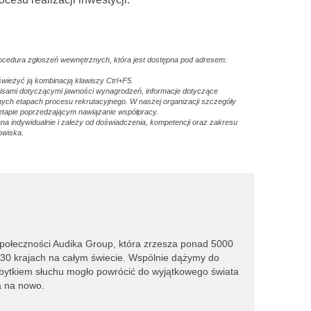
rocedura zgłoszeń wewnętrznych, która jest dostępna pod adresem:
dświeżyć ją kombinacją klawiszy Ctrl+F5.
pisami dotyczącymi jawności wynagrodzeń, informacje dotyczące
ch etapach procesu rekrutacyjnego. W naszej organizacji szczegóły
etapie poprzedzającym nawiązanie współpracy.
a indywidualnie i zależy od doświadczenia, kompetencji oraz zakresu
owiska.
połeczności Audika Group, która zrzesza ponad 5000
 30 krajach na całym świecie. Wspólnie dążymy do
 ubytkiem słuchu mogło powrócić do wyjątkowego świata
a na nowo.