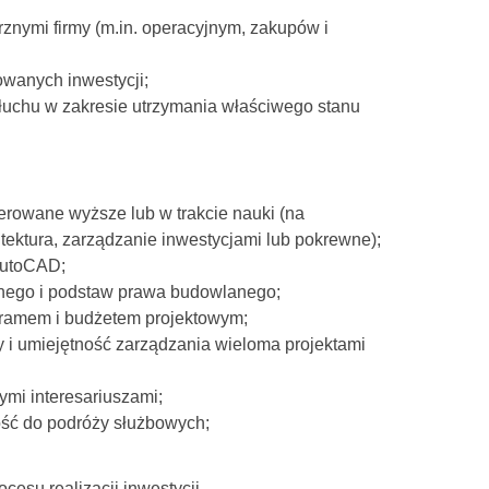
znymi firmy (m.in. operacyjnym, zakupów i
wanych inwestycji;
słuchu w zakresie utrzymania właściwego stanu
erowane wyższe lub w trakcie nauki (na
tektura, zarządzanie inwestycjami lub pokrewne);
AutoCAD;
nego i podstaw prawa budowlanego;
ramem i budżetem projektowym;
y i umiejętność zarządzania wieloma projektami
ymi interesariuszami;
ość do podróży służbowych;
esu realizacji inwestycji.