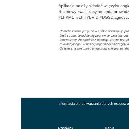
Aplikacje należy składać w języku an
Rozmowy kwalifikacyjne będą prowad
#LI-KM1 #LI-HYBRID #DGSDiagnosti
Ponadto informujemy, że w spółce obowiązuje pr
Jeśli strona nie ładuje się poprawnie, prosimy od
Informujemy, że zgodnie z obowiązującymi prze
rekrutacyjnego. W naszej organizacji szczegóły
Ostateczna wysokość wynagrodzenia jest ustalan
Informacja o przetwarzaniu danych osobowy
Rosówek
Dania