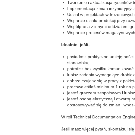
Tworzenie i aktualizacja rysunków 
Implementacja zmian inżynieryjnyc
Udział w projektach wdrożeniowyc
Wsparcie działu produkcji przy roz
Współpraca z innymi oddziałami gr
Wsparcie procesów magazynowych od
Idealnie, jeśli:
posiadasz praktyczne umiejętności
stanowisku;
potrafisz bez wysiłku komunikować
lubisz zadania wymagające drobiazg
dobrze czujesz się w pracy z pakie
pracowałeś/łaś minimum 1 rok na
jesteś graczem zespołowym i lubis
jesteś osobą elastyczną i otwartą 
dostosowywać się do zmian i wno
W roli Technical Documentation Engin
Jeśli masz więcej pytań, skontaktuj s