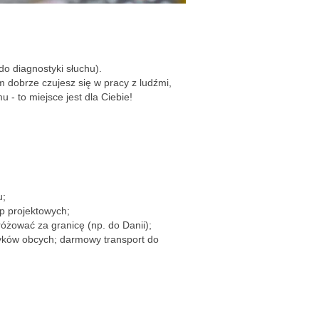
do diagnostyki słuchu).
 dobrze czujesz się w pracy z ludźmi,
u - to miejsce jest dla Ciebie!
;
ku;
up projektowych;
óżować za granicę (np. do Danii);
zyków obcych; darmowy transport do