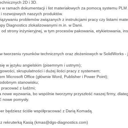
technicznych 2D i 3D.
h w ramach dokumentacji i list materiałowych za pomocą systemu PLM
h i rozwojowych naszych produktów.
wiązywaniu problemów związanych z instrukcjami pracy czy listami mat
upy Diagnostics zlokalizowanymi m.in. w Danii.
 strony inżynieryjnej, w tym procesów pakowania, etykietowania, ins
 w tworzeniu rysunków technicznych oraz złożeniowych w SolidWorks -
 się w języku angielskim (pisemnym i ustnym);
owości, skrupulatności i dużej ilości pracy z systemem;
tem Microsoft Office (głównie Word, Publisher i Power Point);
 podobnym stanowisku;
z pracować z ludźmi;
na nowe wyzwania, bo wspólnie tworzymy przyszłość naszej firmy, dlate
sić nowe pomysły.
eer będziesz ściśle współpracować z Darią Komadą.
ię z rekruterką Kasią (kmas@dgs-diagnostics.com)