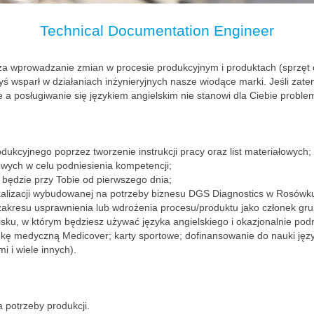
Technical Documentation Engineer
a wprowadzanie zmian w procesie produkcyjnym i produktach (sprzęt 
wsparł w działaniach inżynieryjnych nasze wiodące marki. Jeśli zatem
 a posługiwanie się językiem angielskim nie stanowi dla Ciebie problem
odukcyjnego poprzez tworzenie instrukcji pracy oraz list materiałowych
owych w celu podniesienia kompetencji;
 będzie przy Tobie od pierwszego dnia;
kalizacji wybudowanej na potrzeby biznesu DGS Diagnostics w Rosów
 zakresu usprawnienia lub wdrożenia procesu/produktu jako członek gr
u, w którym będziesz używać języka angielskiego i okazjonalnie podr
iekę medyczną Medicover; karty sportowe; dofinansowanie do nauki ję
mi i wiele innych).
 na potrzeby produkcji.