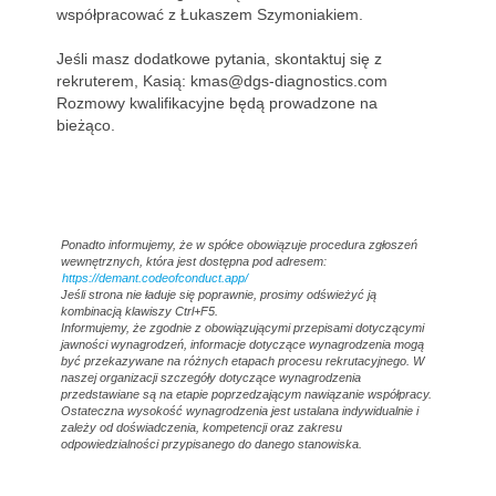
współpracować z Łukaszem Szymoniakiem.
Jeśli masz dodatkowe pytania, skontaktuj się z
rekruterem, Kasią: kmas@dgs-diagnostics.com
Rozmowy kwalifikacyjne będą prowadzone na
bieżąco.
#LI-KM1 #LI-ON I#DGSDiagnostics
Ponadto informujemy, że w spółce obowiązuje procedura zgłoszeń
wewnętrznych, która jest dostępna pod adresem:
https://demant.codeofconduct.app/
Jeśli strona nie ładuje się poprawnie, prosimy odświeżyć ją
kombinacją klawiszy Ctrl+F5.
Informujemy, że zgodnie z obowiązującymi przepisami dotyczącymi
jawności wynagrodzeń, informacje dotyczące wynagrodzenia mogą
być przekazywane na różnych etapach procesu rekrutacyjnego. W
naszej organizacji szczegóły dotyczące wynagrodzenia
przedstawiane są na etapie poprzedzającym nawiązanie współpracy.
Ostateczna wysokość wynagrodzenia jest ustalana indywidualnie i
zależy od doświadczenia, kompetencji oraz zakresu
odpowiedzialności przypisanego do danego stanowiska.