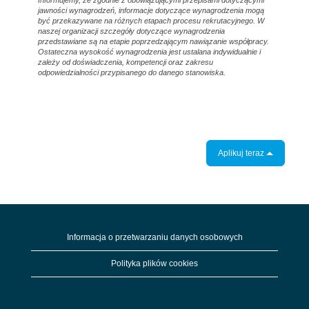
Informujemy, że zgodnie z obowiązującymi przepisami dotyczącymi
jawności wynagrodzeń, informacje dotyczące wynagrodzenia mogą
być przekazywane na różnych etapach procesu rekrutacyjnego. W
naszej organizacji szczegóły dotyczące wynagrodzenia
przedstawiane są na etapie poprzedzającym nawiązanie współpracy.
Ostateczna wysokość wynagrodzenia jest ustalana indywidualnie i
zależy od doświadczenia, kompetencji oraz zakresu
odpowiedzialności przypisanego do danego stanowiska.
Aplikuj teraz
Informacja o przetwarzaniu danych osobowych
Polityka plików cookies