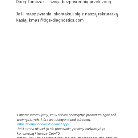
Darią Tomczak – swoją bezpośrednią przełożoną.
Jeśli masz pytania, skontaktuj się z naszą rekruterką
Kasią: kmas@dgs-diagnostics.com
#LI-KM1
#LI-HYBRID
#DGSDiagnostics
Ponadto informujemy, że w spółce obowiązuje procedura zgłoszeń
wewnętrznych, która jest dostępna pod adresem:
https://demant.codeofconduct.app/
Jeśli strona nie ładuje się poprawnie, prosimy odświeżyć ją
kombinacją klawiszy Ctrl+F5.