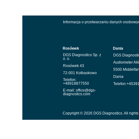
Informacja o przetwarzaniu danych osobowy
Rosówek
Dania
DGS Diagnostics Sp. z
DGS Diagnosti
o. o.
Audiometer All
Rosówek 43
5500 Middelfar
72-001 Kołbaskowo
Dania
Telefon:
+48918877550
Telefon:+4539
E-mail: office@dgs-
diagnostics.com
Copyright © 2026 DGS Diagnostics. All rights