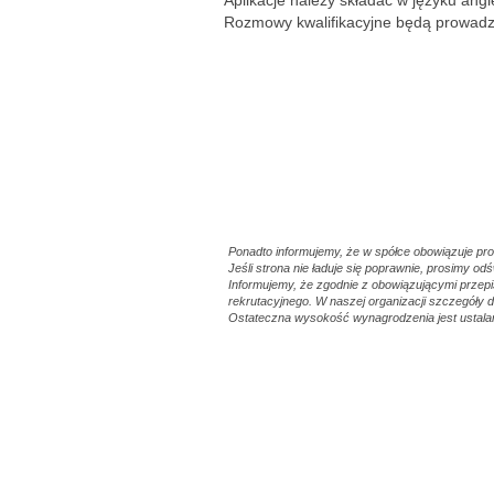
Aplikacje należy składać w języku an
Rozmowy kwalifikacyjne będą prowad
#LI-KM1
#LI-ON
#DGSDiagnostics
Ponadto informujemy, że w spółce obowiązuje pr
Jeśli strona nie ładuje się poprawnie, prosimy od
Informujemy, że zgodnie z obowiązującymi prze
rekrutacyjnego. W naszej organizacji szczegóły
Ostateczna wysokość wynagrodzenia jest ustalan