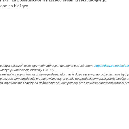
gielskim za pośrednictwem naszego systemu rekrutacyjnego.
zone na bieżąco.
ocedura zgłoszeń wewnętrznych, która jest dostępna pod adresem:
https://demant.codeofco
świeżyć ją kombinacją klawiszy Ctrl+F5.
pisami dotyczącymi jawności wynagrodzeń, informacje dotyczące wynagrodzenia mogą być
 dotyczące wynagrodzenia przedstawiane są na etapie poprzedzającym nawiązanie współpra
a indywidualnie i zależy od doświadczenia, kompetencji oraz zakresu odpowiedzialności p