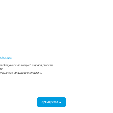
nduct.app/
 przekazywane na różnych etapach procesu
cy.
rzypisanego do danego stanowiska.
Aplikuj teraz