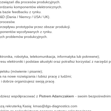
rozwiązań dla procesów produkcyjnych.
ierdzaniu komponentów elektronicznych.
a bazie feedbacku z rynku.
R&D (Dania / Niemcy / USA / UK).
 procesów.
 przepływu prototypów przez obszar produkcji.
mponentów wycofywanych z rynku.
nych problemów produkcyjnych.
ktronika, robotyka, telekomunikacja, informatyka lub pokrewne);
esu elektroniki i podstaw akustyki oraz potrafisz korzystać z narzędzi
elsku (mówienie i pisanie);
y/a na nowe rozwiązania i lubisz pracę z ludźmi;
e i dobrze organizujesz swoją pracę.
będziesz współpracować z
Piotrem Adamczakiem
- swoim bezpośredni
 naszą rekruterką Kasią: kmas@dgs-diagnostics.com