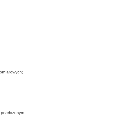
 pomiarowych;
m przełożonym.