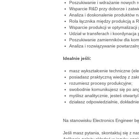
Poszukiwanie i wdrażanie nowych 
Wsparcie R&D przy doborze i zatw
Analiza i doskonalenie produktów n
Rola łącznika między produkcją a 
Wsparcie produkcji w optymalizacji
Udział w transferach i koordynacja
Poszukiwanie zamienników dla ko
Analiza i rozwiązywanie powtarzal
Idealnie jeśli:
masz wykształcenie techniczne (ele
posiadasz praktyczną wiedzę z zakr
rozumiesz procesy produkcyjne;
swobodnie komunikujesz się po angi
myślisz analitycznie, jesteś otwart
działasz odpowiedzialnie, dokładni
Na stanowisku Electronics Engineer 
Jeśli masz pytania, skontaktuj się z