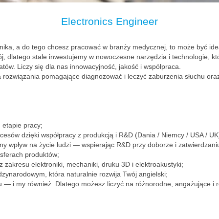
Electronics Engineer
hanika, a do tego chcesz pracować w branży medycznej, to może być ide
 dlatego stale inwestujemy w nowoczesne narzędzia i technologie, któ
atów. Liczy się dla nas innowacyjność, jakość i współpraca.
 rozwiązania pomagające diagnozować i leczyć zaburzenia słuchu oraz
 etapie pracy;
cesów dzięki współpracy z produkcją i R&D (Dania / Niemcy / USA / UK
alny wpływ na życie ludzi — wspierając R&D przy doborze i zatwierdza
nsferach produktów;
 zakresu elektroniki, mechaniki, druku 3D i elektroakustyki;
zynarodowym, która naturalnie rozwija Twój angielski;
u — i my również. Dlatego możesz liczyć na różnorodne, angażujące i