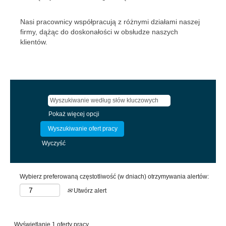
Nasi pracownicy współpracują z różnymi działami naszej
firmy, dążąc do doskonałości w obsłudze naszych
klientów.
Pokaż więcej opcji
Wyczyść
Wybierz preferowaną częstotliwość (w dniach) otrzymywania alertów:
Utwórz alert
Szukaj
Wyświetlanie 1 oferty pracy