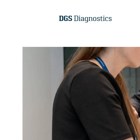
DGS
Global
Business
Support
PL