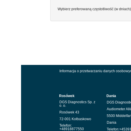
Wybierz preferowaną częstotliwość (w dniach)
Informacja o przetwarzaniu danych osobowy
Rosówek
Dania
DGS Diagnostics Sp. z
DGS Diagnosti
o. o.
Audiometer All
Rosówek 43
5500 Middelfar
72-001 Kołbaskowo
Dania
Telefon:
+48918877550
Telefon:+4539